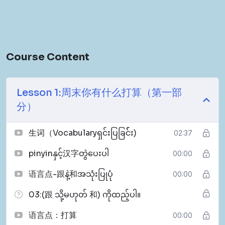
Course Content
Lesson 1:周末你有什么打算（第一部
分）
生词（Vocabularyရှင်းပြခြင််း)
02:37
pinyinနှင့်汉字တွဲပေးပါ
00:00
语言点-跟နဲ့和အသုံးပြုပုံ
00:00
03:(跟 သို့မဟုတ် 和) ကိုထည့်ပါ။
语言点：打算
00:00