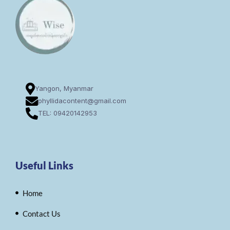
Yangon, Myanmar
phyllidacontent@gmail.com
TEL: 09420142953
Useful Links
Home
Contact Us